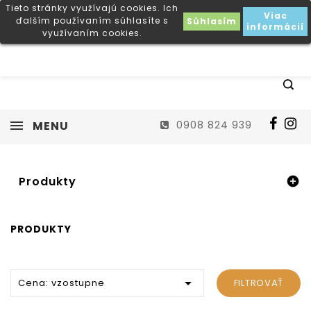
Tieto stránky využívajú cookies. Ich
Viac
ďalším používaním súhlasíte s
Súhlasím
informácií
využívaním cookies.
MENU
0908 824 939
Produkty

PRODUKTY

Cena: vzostupne
FILTROVAŤ