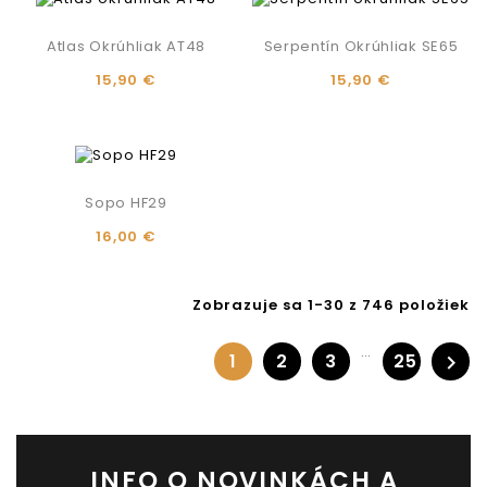
Atlas Okrúhliak AT48
Serpentín Okrúhliak SE65
15,90 €
15,90 €
Sopo HF29
16,00 €
Zobrazuje sa 1-30 z 746 položiek
…
1
2
3
25

INFO O NOVINKÁCH A