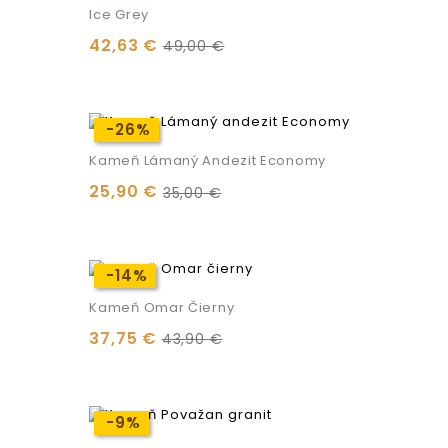
Ice Grey
42,63 €
49,00 €
-26%
-26%
Kameň Lámaný Andezit Economy
25,90 €
35,00 €
-14%
-14%
Kameň Omar Čierny
37,75 €
43,90 €
-9%
-9%