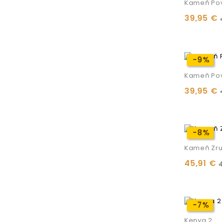
Kameň Pov
39,95 €
-9%
-9%
Kameň Po
39,95 €
-8%
-8%
Kameň Zr
45,91 €
-7%
-7%
Kenya 2