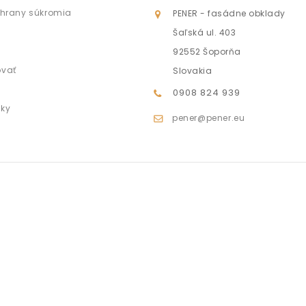
chrany súkromia
PENER - fasádne obklady
Šaľská ul. 403
92552 Šoporňa
ovať
Slovakia
0908 824 939
nky
pener@pener.eu