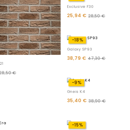
Exclusive F30
25,94 €
28,50 €
-18%
-18%
Galaxy SP93
38,79 €
47,30 €
21
28,50 €
-9%
-9%
Gneis K4
35,40 €
38,90 €
-15%
-15%