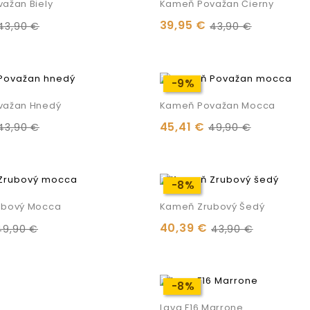
ažan Biely
Kameň Považan Čierny
39,95 €
43,90 €
43,90 €
-9%
-9%
važan Hnedý
Kameň Považan Mocca
45,41 €
43,90 €
49,90 €
-8%
-8%
ubový Mocca
Kameň Zrubový Šedý
40,39 €
49,90 €
43,90 €
-8%
-8%
Lava F16 Marrone