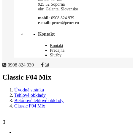
925 52 Šoporňa
okr. Galanta, Slovensko
mobil:
0908 824 939
e-mail:
pener@pener.eu
Kontakt
Kontakt
Predajňa
Služby
0908 824 939
Classic F04 Mix
Úvodná stránka
Tehlové obklady
Betónové tehlové obklady
Classic F04 Mix
