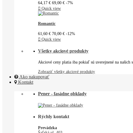
64,17 €
69,00 €
-7%

Quick view
Romantic
61,60 €
70,00 €
-12%

Quick view
Všetky akciové produkty
Akciové ceny platia iba pokiaľ sú uverejnené na našich s
Zobraziť všetky akciové produkty
Ako nakupovať
Kontakt
Pener - fasádne obklady
Rýchly kontakt
Prevádzka
Šaľská ul. 403