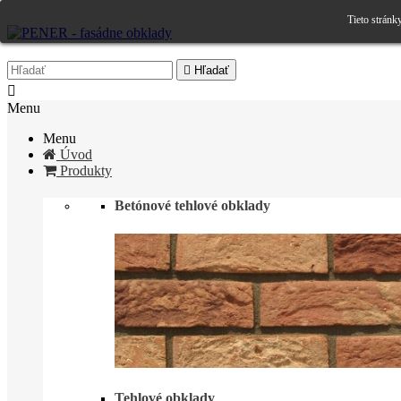
Tieto stránk

Hľadať

Menu
Menu
Úvod
Produkty
Betónové tehlové obklady
Tehlové obklady