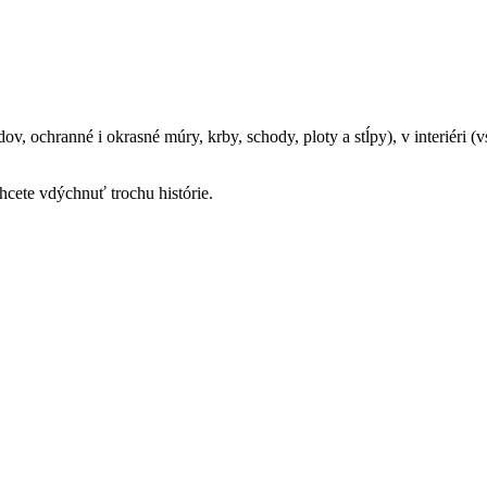
, ochranné i okrasné múry, krby, schody, ploty a stĺpy), v interiéri (vs
chcete vdýchnuť trochu histórie.