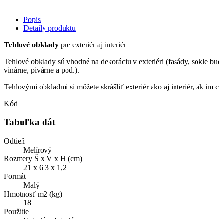
Popis
Detaily produktu
Tehlové obklady
pre exteriér aj interiér
Tehlové obklady sú vhodné na dekoráciu v exteriéri (fasády, sokle budov
vinárne, pivárne a pod.).
Tehlovými obkladmi si môžete skrášliť exteriér ako aj interiér, ak im 
Kód
Tabuľka dát
Odtieň
Melírový
Rozmery Š x V x H (cm)
21 x 6,3 x 1,2
Formát
Malý
Hmotnosť m2 (kg)
18
Použitie