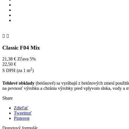


Classic F04 Mix
21,38 €
Zľava 5%
22,50 €
2
S DPH (za 1 m
)
Tehlové obklady
(betónové) sa vyrábajú z betónových zmesí použitím 
na pevnosť výrobku a chránia výrobky pred vplyvom slnka, vody a m
Share
Zdieľať
Tweetnuť
Pinterest
Dopytový formulár