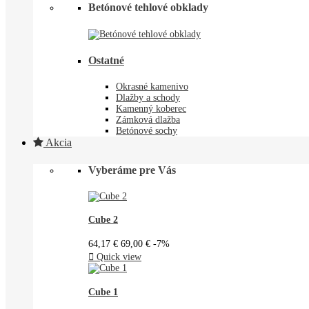
Betónové tehlové obklady
Ostatné
Okrasné kamenivo
Dlažby a schody
Kamenný koberec
Zámková dlažba
Betónové sochy
Akcia
Vyberáme pre Vás
Cube 2
64,17 €
69,00 €
-7%

Quick view
Cube 1