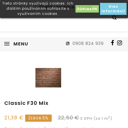
Tieto stránky využívajú cookies. Ich
Viac
ďalším používaním súhlasíte s
Súhlasím
informácií
využívaním cookies.
MENU
0908 824 939
Classic F30 Mix
21,38 €
22,50 €
ZĽAVA 5%
2
S DPH (za 1 m
)