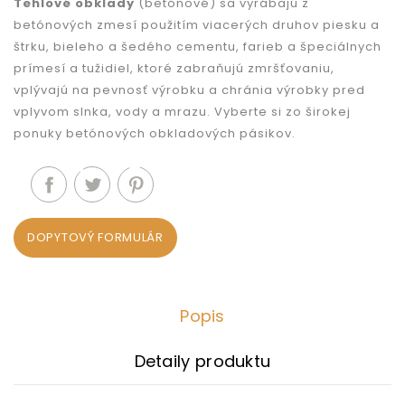
Tehlové obklady
(betónové) sa vyrábajú z
betónových zmesí použitím viacerých druhov piesku a
štrku, bieleho a šedého cementu, farieb a špeciálnych
prímesí a tužidiel, ktoré zabraňujú zmršťovaniu,
vplývajú na pevnosť výrobku a chránia výrobky pred
vplyvom slnka, vody a mrazu. Vyberte si zo širokej
ponuky betónových obkladových pásikov.
DOPYTOVÝ FORMULÁR
Popis
Detaily produktu