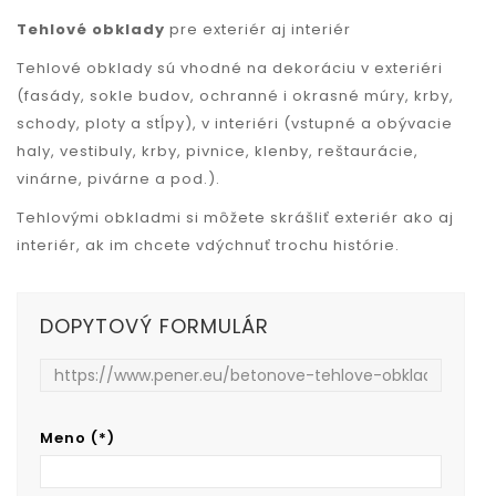
Tehlové obklady
pre exteriér aj interiér
Tehlové obklady sú vhodné na dekoráciu v exteriéri
(fasády, sokle budov, ochranné i okrasné múry, krby,
schody, ploty a stĺpy), v interiéri (vstupné a obývacie
haly, vestibuly, krby, pivnice, klenby, reštaurácie,
vinárne, pivárne a pod.).
Tehlovými obkladmi si môžete skrášliť exteriér ako aj
interiér, ak im chcete vdýchnuť trochu histórie.
DOPYTOVÝ FORMULÁR
Meno (*)