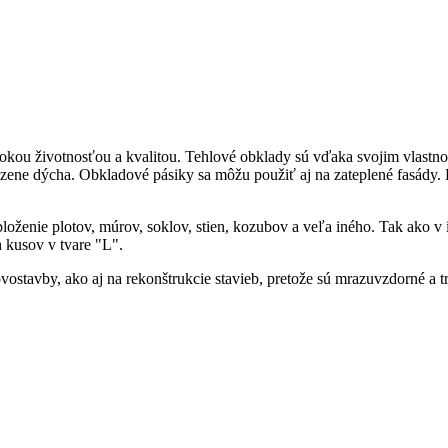
okou životnosťou a kvalitou. Tehlové obklady sú vďaka svojim vlastnos
dzene dýcha. Obkladové pásiky sa môžu použiť aj na zateplené fasády.
loženie plotov, múrov, soklov, stien, kozubov a veľa iného. Tak ako v in
h kusov v tvare "L".
avby, ako aj na rekonštrukcie stavieb, pretože sú mrazuvzdorné a tr