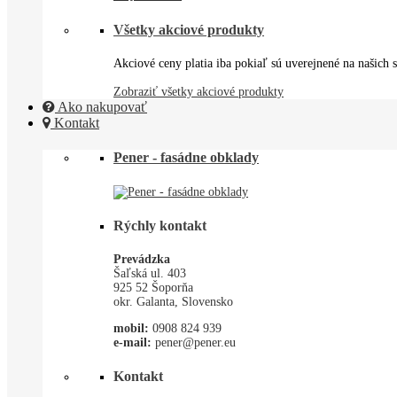
Všetky akciové produkty
Akciové ceny platia iba pokiaľ sú uverejnené na našich s
Zobraziť všetky akciové produkty
Ako nakupovať
Kontakt
Pener - fasádne obklady
Rýchly kontakt
Prevádzka
Šaľská ul. 403
925 52 Šoporňa
okr. Galanta, Slovensko
mobil:
0908 824 939
e-mail:
pener@pener.eu
Kontakt