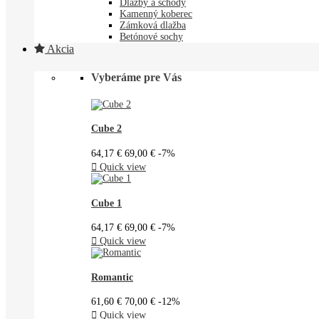
Dlažby a schody
Kamenný koberec
Zámková dlažba
Betónové sochy
Akcia
Vyberáme pre Vás
Cube 2
64,17 €
69,00 €
-7%

Quick view
Cube 1
64,17 €
69,00 €
-7%

Quick view
Romantic
61,60 €
70,00 €
-12%

Quick view