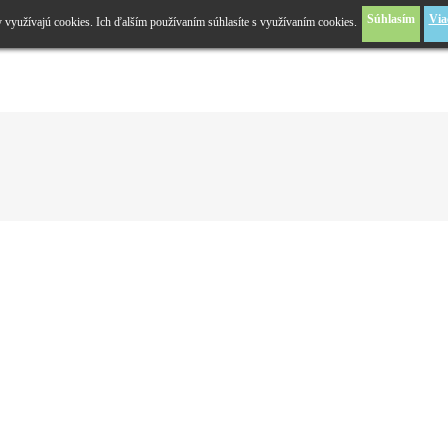
Súhlasím
Via
y využívajú cookies. Ich ďalším používaním súhlasíte s využívaním cookies.