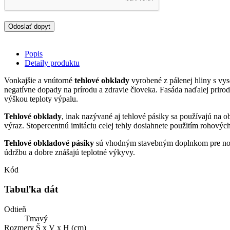
Popis
Detaily produktu
Vonkajšie a vnútorné
tehlové obklady
vyrobené z pálenej hliny s vys
negatívne dopady na prírodu a zdravie človeka. Fasáda naďalej priro
výškou teploty výpalu.
Tehlové obklady
, inak nazývané aj tehlové pásiky sa používajú na ob
výraz. Stopercentnú imitáciu celej tehly dosiahnete použitím rohovýc
Tehlové obkladové pásiky
sú vhodným stavebným doplnkom pre novost
údržbu a dobre znášajú teplotné výkyvy.
Kód
Tabuľka dát
Odtieň
Tmavý
Rozmery Š x V x H (cm)