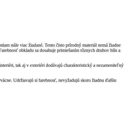
tiam stále viac žiadané. Tento čisto prírodný materiál nemá žiadne
 Farebnosť obkladu sa dosahuje primiešaním rôznych druhov hlín a
teriéri, tak aj v exteriéri dodávajú charakteristický a nezameniteľný
vácne. Udržiavajú si farebnosť, nevyžadujú skoro žiadnu ďalšiu