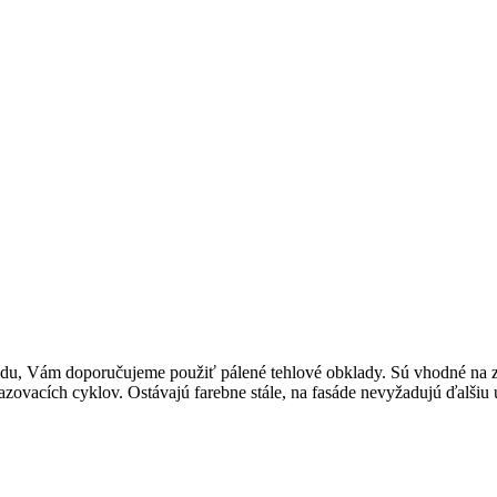
fasádu, Vám doporučujeme použiť pálené tehlové obklady. Sú vhodné na 
zovacích cyklov. Ostávajú farebne stále, na fasáde nevyžadujú ďalšiu 