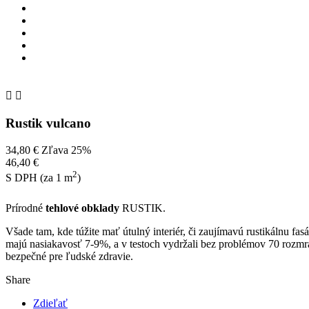


Rustik vulcano
34,80 €
Zľava 25%
46,40 €
2
S DPH (za 1 m
)
Prírodné
tehlové obklady
RUSTIK.
Všade tam, kde túžite mať útulný interiér, či zaujímavú rustikálnu 
majú nasiakavosť 7-9%, a v testoch vydržali bez problémov 70 rozmra
bezpečné pre ľudské zdravie.
Share
Zdieľať