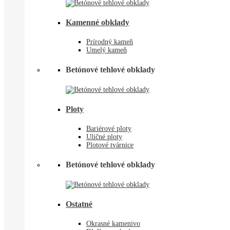
Kamenné obklady
Prírodný kameň
Umelý kameň
Betónové tehlové obklady
Ploty
Bariérové ploty
Uličné ploty
Plotové tvárnice
Betónové tehlové obklady
Ostatné
Okrasné kamenivo