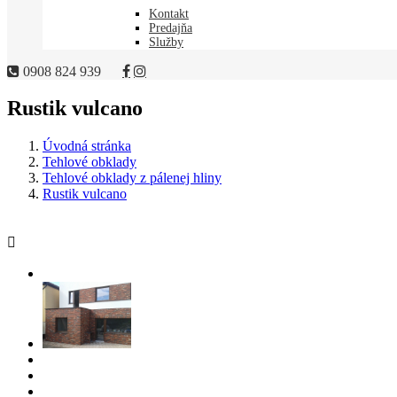
Kontakt
Predajňa
Služby
0908 824 939
Rustik vulcano
Úvodná stránka
Tehlové obklady
Tehlové obklady z pálenej hliny
Rustik vulcano
