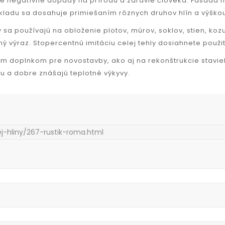
ne negatívne dopady na prírodu a zdravie človeka. Fasáda 
kladu sa dosahuje primiešaním rôznych druhov hlín a výškou
 sa používajú na obloženie plotov, múrov, soklov, stien, kozub
ý výraz. Stopercentnú imitáciu celej tehly dosiahnete použit
 doplnkom pre novostavby, ako aj na rekonštrukcie stavieb
bu a dobre znášajú teplotné výkyvy.