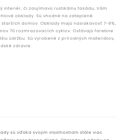
ý interiér, či zaujímavú rustikálnu fasádu, Vám
hlové obklady. Sú vhodné na zateplené
u starších domov. Obklady majú nasiakavosť 7-9%,
émov 70 rozmrazovacích cyklov. Ostávajú farebne
lšiu údržbu. Sú vyrobené z prírodných materiálov,
udské zdravie.
lady sú vďaka svojim vlastnostiam stále viac