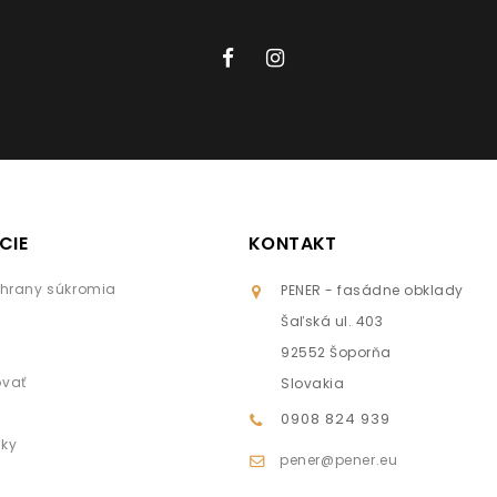
CIE
KONTAKT
chrany súkromia
PENER - fasádne obklady
Šaľská ul. 403
92552 Šoporňa
ovať
Slovakia
0908 824 939
nky
pener@pener.eu