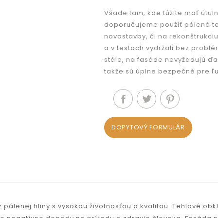
Všade tam, kde túžite mať útuln
doporučujeme použiť pálené te
novostavby, či na rekonštrukci
a v testoch vydržali bez probl
stále, na fasáde nevyžadujú ďa
takže sú úplne bezpečné pre ľ
DOPYTOVÝ FORMULÁR
pálenej hliny s vysokou životnosťou a kvalitou. Tehlové obk