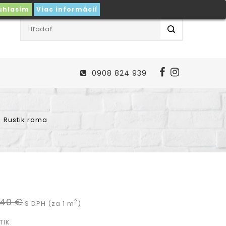
úhlasím
Viac informácií
0908 824 939
Rustik roma
,40 €
2
S DPH (za 1 m
)
IK.