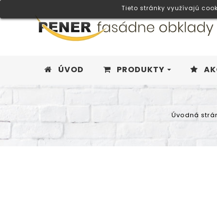
Tieto stránky využívajú coo
ÚVOD
PRODUKTY
AK
Úvodná strá