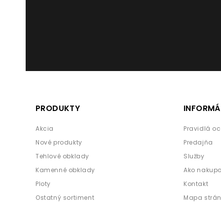
PRODUKTY
INFORMÁ
Akcia
Pravidlá o
Nové produkty
Predajňa
Tehlové obklady
Služby
Kamenné obklady
Ako nakup
Ploty
Kontakt
Ostatný sortiment
Mapa strá