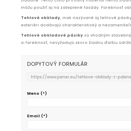
žiadané. Tento čisto prírodný materiál nemá žiad
môžu použiť aj na zateplené fasády. Farebnosť ob
Tehlové obklady
, inak nazývané aj tehlové pásiky
exteriéri dodávajú charakteristický a nezameniteľn
Tehlové obkladové pásiky
sú vhodným stavebným
si farebnosť, nevyžadujú skoro žiadnu ďalšiu údrž
DOPYTOVÝ FORMULÁR
Meno (*)
Email (*)