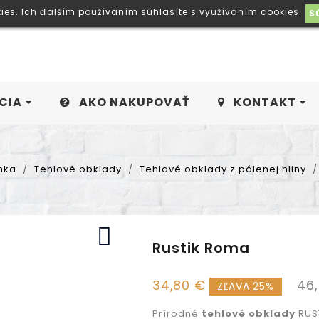
kies. Ich ďalším používaním súhlasíte s využívaním cookies.
S
CIA
AKO NAKUPOVAŤ
KONTAKT
nka
Tehlové obklady
Tehlové obklady z pálenej hliny

Rustik Roma
34,80 €
46
ZĽAVA 25%
Prírodné
tehlové obklady
RUST