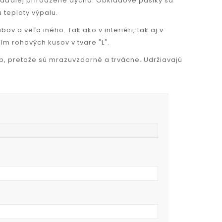
naďalej prirodzene dýcha. Obkladové pásiky sa
 teploty výpalu.
ov a veľa iného. Tak ako v interiéri, tak aj v
ím rohových kusov v tvare "L".
, pretože sú mrazuvzdorné a trvácne. Udržiavajú